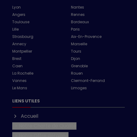
Lyon
Nantes
Angers
Rennes
Toulouse
Bordeaux
Lille
Paris
Strasbourg
Aix-En-Provence
Annecy
Marseille
Montpellier
Tours
Brest
Dijon
Caen
Grenoble
La Rochelle
Rouen
Vannes
Clermont-Ferrand
Le Mans
Limoges
LIENS UTILES
Accueil
> Notre Charte de Qualité
> Notre Offre détaillée