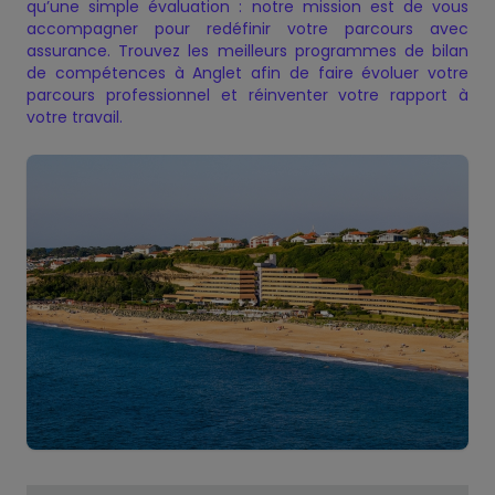
qu’une simple évaluation : notre mission est de vous
accompagner pour redéfinir votre parcours avec
Présentation — Bilan de
Charte de Qualité
Nos certificats de qualité
Notre Offre
Politique de confidentialité
✕
✕
✕
✕
assurance. Trouvez les meilleurs programmes de bilan
✕
compétences
de compétences à Anglet afin de faire évoluer votre
parcours professionnel et réinventer votre rapport à
votre travail.