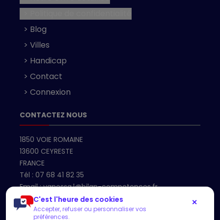
> Politique de confidentialité
> Blog
> Villes
> Handicap
> Contact
> Connexion
CONTACTEZ NOUS
1850 VOIE ROMAINE
13600 CEYRESTE
FRANCE
Tél :
07 68 41 82 35
Email :
vanessa.l@bilan-competences.fr
C'est l'heure des cookies
✕
Accepter, refuser ou personnaliser vos
Accueil
préférences.