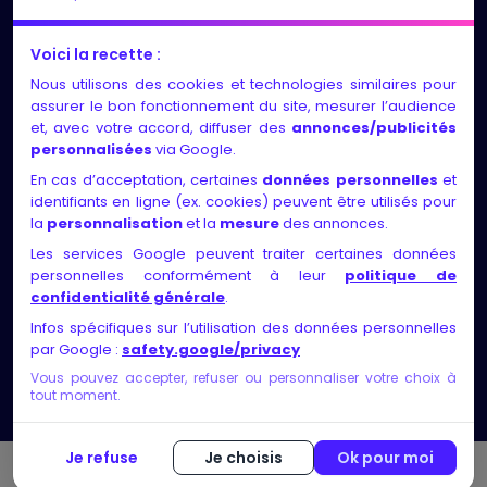
LES NEWS
Voici la recette :
Nous utilisons des cookies et technologies similaires pour
Entretiens individuels et suivi régulier, adaptés au
assurer le bon fonctionnement du site, mesurer l’audience
rythme et aux besoins de chacun
et, avec votre accord, diffuser des
annonces/publicités
personnalisées
via Google.
Identification des compétences, exploration des
En cas d’acceptation, certaines
données personnelles
et
motivations, élaboration d’un projet solide et
identifiants en ligne (ex. cookies) peuvent être utilisés pour
faisable, validation via des rencontres ou
la
personnalisation
et la
mesure
des annonces.
recherches métier
Les services Google peuvent traiter certaines données
personnelles conformément à leur
politique de
Nos certificats de qualité
confidentialité générale
.
Infos spécifiques sur l’utilisation des données personnelles
par Google :
safety.google/privacy
Vous pouvez accepter, refuser ou personnaliser votre choix à
tout moment.
Je refuse
Je choisis
Ok pour moi
© Copyright 2026 bilan-competences ▸ Tous droits réservés