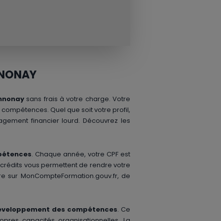
NNONAY
nnonay
sans frais à votre charge. Votre
 compétences. Quel que soit votre profil,
agement financier lourd. Découvrez les
pétences
. Chaque année, votre CPF est
s crédits vous permettent de rendre votre
ndre sur MonCompteFormation.gouv.fr, de
développement des compétences
. Ce
ropres capacités organisationnelles. La