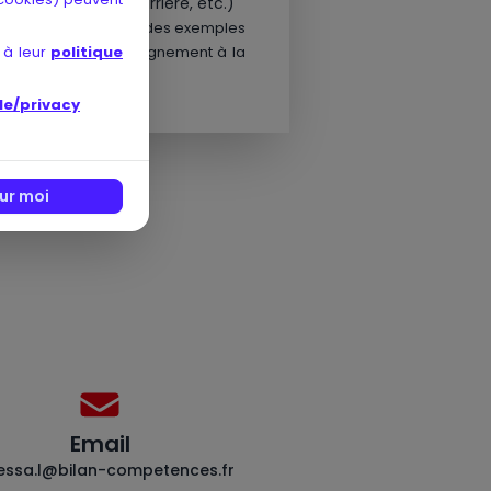
ce, évolution de carrière, etc.)
oger l’organisme sur des exemples
 à leur
politique
profiter d’un accompagnement à la
le/privacy
ur moi
Email
essa.l@bilan-competences.fr