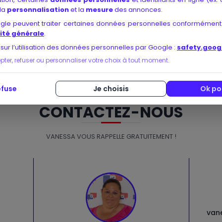
u bilan (prise de conscience professionnelle, réorientation effica
 la
personnalisation
et la
mesure
des annonces.
z pas à explorer d’éventuelles
références médiatiques
ou à interr
ogle peuvent traiter certaines données personnelles conformément
éputation de l’organisme est reconnue, plus vous serez garanti de 
ité générale
.
 sur l’utilisation des données personnelles par Google :
safety.goog
er, refuser ou personnaliser votre choix à tout moment.
efuse
Je choisis
Ok po
CONTACTEZ-NOUS
VANESSA VOUS RAPPELLE GRATUITEMENT !
van