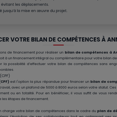
 évitant les déplacements.
isé jusqu’à la mise en œuvre du projet.
CER VOTRE BILAN DE COMPÉTENCES À A
utions de financement pour réaliser un
bilan de compétences à A
oit à un financement intégral ou complémentaire pour votre bilan de
er la possibilité d’effectuer votre bilan de compétences sans eng
onibles.
 (CPF)
(CPF)
est l'option la plus répandue pour financer un
bilan de com
travail, avec un plafond de 5000 à 8000 euros selon votre statut. Ce
nt ou en totalité. Pour en bénéficier, il vous suffit de vous re
vre les étapes de financement.
n charge votre bilan de compétences dans le cadre du
plan de 
utenir l’évolution de ses collaborateurs tout en optimisant ses p