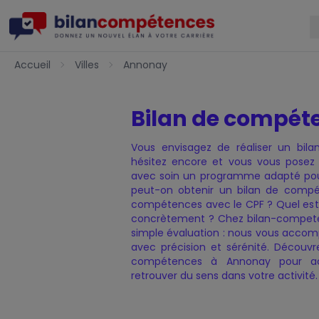
Accueil
Accueil
Villes
Annonay
Bilan de compét
Vous envisagez de réaliser un bi
hésitez encore et vous vous posez
Charte de Qualité
Nos certificats de qualité
Notre Offre
Politique de confidentialit
Présentation — Bilan de 
avec soin un programme adapté pour
peut-on obtenir un bilan de comp
compétences avec le CPF ? Quel est
concrètement ? Chez bilan-competen
simple évaluation : nous vous accom
avec précision et sérénité. Découvrez
compétences à Annonay pour accé
retrouver du sens dans votre activité.