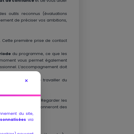
at de confiance
et de vous aider
es outils reconnus (évaluations
lement de préciser vos ambitions,
. Cette première prise de contact
riode
du programme, ce que les
e moment vous permet également
essionnel. L’accompagnement doit
 toute faite.
et à la manière de travailler du
✕
ce avec votre coach.
lan de compétences. Regarder les
rvice. Ces avis vous donneront des
onnement du site,
rsonnalisées
via
. cookies) peuvent