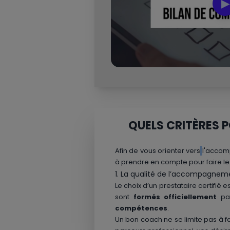
▶
QUELS CRITÈRES 
Afin de vous orienter vers
l'accomp
à prendre en compte pour faire le 
1. La qualité de l’accompagnem
Le choix d’un prestataire certifié 
sont
formés officiellement
par
compétences
.
Un bon coach ne se limite pas à fai