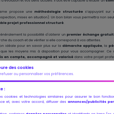
d’évolution et vos défis actuels. Il doit être capable d'établir un
clim
anisme propose une
méthodologie structurée
s’appuyant sur d
spection, mises en situation). Un bon bilan vous permettra non seu
able projet professionnel structuré
.
énéralement la possibilité d'obtenir un
premier échange gratuit
he du coach et de vérifier si elle correspond à vos attentes.
on idéale pour en savoir plus sur la
démarche appliquée
, la
pé
si que les moyens mis à disposition pour vous accompagner. C
is en compte, accompagné et valorisé
dans votre projet prof
ant prend en compte vos besoins réels au lieu de suivre une approche
heure des cookies
 aussi de tester si votre parcours correspond bien à l’approche 
refuser ou personnaliser vos préférences.
it bénéfique, il est crucial d’établir une relation basée sur la confian
lients
pants
est un bon moyen d'évaluer la satisfaction la valeur du bi
e :
e du prestataire peut vous aider à mieux cerner la réputation du se
es cookies et technologies similaires pour assurer le bon foncti
ce et, avec votre accord, diffuser des
annonces/publicités pe
seils fournis par les consultants
ion
et la réactivité des coachs
tion, certaines
données personnelles
et identifiants en ligne (ex