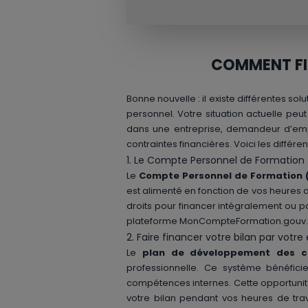
COMMENT FI
Bonne nouvelle : il existe différentes s
personnel. Votre situation actuelle pe
dans une entreprise, demandeur d’empl
contraintes financières. Voici les différe
1. Le Compte Personnel de Formation
Le
Compte Personnel de Formation 
est alimenté en fonction de vos heures d
droits pour financer intégralement ou pa
plateforme MonCompteFormation.gouv.fr 
2. Faire financer votre bilan par votr
Le
plan de développement des 
professionnelle. Ce système bénéfici
compétences internes. Cette opportunité
votre bilan pendant vos heures de trav