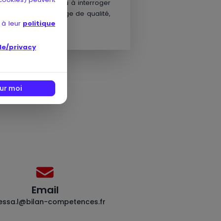
ans les médias
ou à interroger
 est souvent un gage de qualité,
 à leur
politique
le/privacy
ur moi
Email
essa.l@bilan-competences.fr