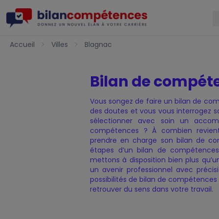
Accueil
Accueil
Villes
Blagnac
Bilan de compét
Vous songez de faire un bilan de co
des doutes et vous vous interrogez 
Charte de Qualité
Nos certificats de qualité
Notre Offre
Politique de confidentialit
Présentation — Bilan de 
sélectionner avec soin un acco
compétences ? À combien revie
prendre en charge son bilan de co
étapes d’un bilan de compétences
mettons à disposition bien plus qu’u
un avenir professionnel avec précisi
possibilités de bilan de compétences
retrouver du sens dans votre travail.