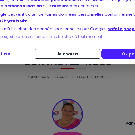
les, n’hésitez pas à explorer d’éventuelles
recommandations d
 la
personnalisation
et la
mesure
des annonces.
 cas clients réussis. Un organisme avec une bonne reconnaissance
ogle peuvent traiter certaines données personnelles conformément
ties.
ité générale
.
 sur l’utilisation des données personnelles par Google :
safety.goog
er, refuser ou personnaliser votre choix à tout moment.
efuse
Je choisis
Ok po
CONTACTEZ-NOUS
VANESSA VOUS RAPPELLE GRATUITEMENT !
van