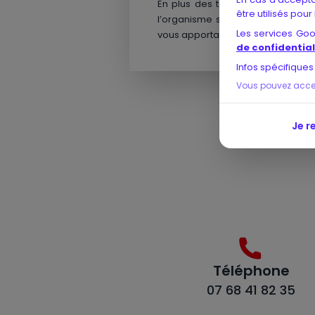
En plus des témoignages disponib
être utilisés pour
l’organisme sur des exemples de
Les services Go
vous apportant ainsi plus de garan
de confidential
Infos spécifiques
Vous pouvez accept
Je r
Téléphone
07 68 41 82 35