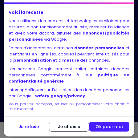
LES NEWS
Voici la recette :
Nous utilisons des cookies et technologies similaires pour
Entretiens individuels et suivi régulier, adaptés au
assurer le bon fonctionnement du site, mesurer l’audience
rythme et aux besoins de chacun
et, avec votre accord, diffuser des
annonces/publicités
personnalisées
via Google.
Identification des compétences, exploration des
En cas d’acceptation, certaines
données personnelles
et
motivations, élaboration d’un projet solide et
identifiants en ligne (ex. cookies) peuvent être utilisés pour
faisable, validation via des rencontres ou
la
personnalisation
et la
mesure
des annonces.
recherches métier
Les services Google peuvent traiter certaines données
personnelles conformément à leur
politique de
Nos certificats de qualité
confidentialité générale
.
Infos spécifiques sur l’utilisation des données personnelles
par Google :
safety.google/privacy
Vous pouvez accepter, refuser ou personnaliser votre choix à
tout moment.
Je refuse
Je choisis
Ok pour moi
© Copyright 2026 bilan-competences ▸ Tous droits réservés