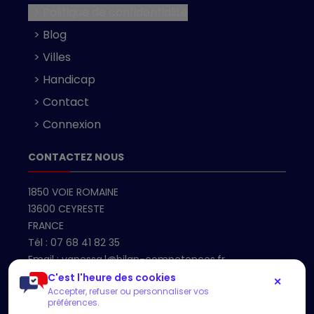
> Politique de confidentialité
> Blog
> Villes
> Handicap
> Contact
> Connexion
CONTACTEZ NOUS
1850 VOIE ROMAINE
13600 CEYRESTE
FRANCE
Tél :
07 68 41 82 35
Email :
vanessa.l@bilan-competences.fr
C'est l'heure des cookies
✕
Accepter, refuser ou personnaliser vos
Accueil
préférences.