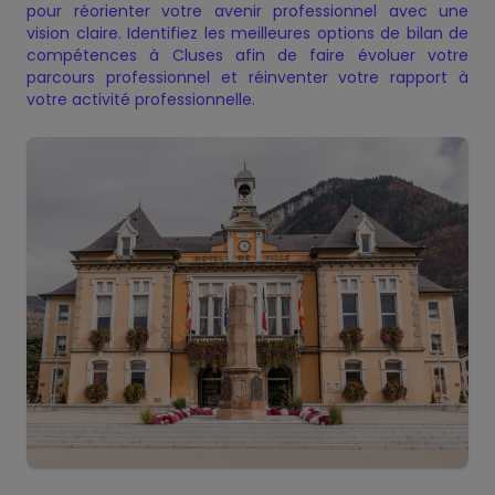
pour réorienter votre avenir professionnel avec une
vision claire. Identifiez les meilleures options de bilan de
Présentation — Bilan de
Charte de Qualité
Nos certificats de qualité
Notre Offre
Politique de confidentialité
✕
✕
✕
✕
compétences à Cluses afin de faire évoluer votre
✕
compétences
parcours professionnel et réinventer votre rapport à
votre activité professionnelle.