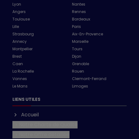
Lyon
Nantes
Angers
Rennes
Toulouse
Bordeaux
Lille
Paris
Strasbourg
Aix-En-Provence
Annecy
Marseille
Montpellier
Tours
Brest
Dijon
Caen
Grenoble
La Rochelle
Rouen
Vannes
Clermont-Ferrand
Le Mans
Limoges
LIENS UTILES
Accueil
> Notre Charte de Qualité
> Notre Offre détaillée