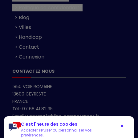
> Politique de confidentialité
> Blog
> Villes
> Handicap
> Contact
> Connexion
CONTACTEZ NOUS
1850 VOIE ROMAINE
13600 CEYRESTE
FRANCE
Tél :
07 68 41 82 35
Email :
vanessa.l@bilan-competences.fr
C'est l'heure des cookies
✕
Accepter, refuser ou personnaliser vos
Accueil
préférences.