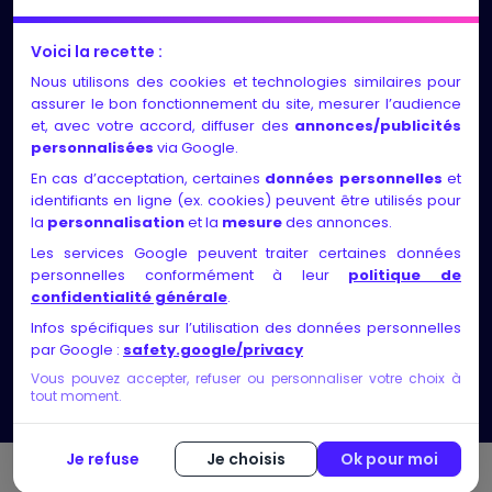
LES NEWS
Voici la recette :
Nous utilisons des cookies et technologies similaires pour
Entretiens individuels et suivi régulier, adaptés au
assurer le bon fonctionnement du site, mesurer l’audience
rythme et aux besoins de chacun
et, avec votre accord, diffuser des
annonces/publicités
personnalisées
via Google.
Identification des compétences, exploration des
En cas d’acceptation, certaines
données personnelles
et
motivations, élaboration d’un projet solide et
identifiants en ligne (ex. cookies) peuvent être utilisés pour
faisable, validation via des rencontres ou
la
personnalisation
et la
mesure
des annonces.
recherches métier
Les services Google peuvent traiter certaines données
personnelles conformément à leur
politique de
Nos certificats de qualité
confidentialité générale
.
Infos spécifiques sur l’utilisation des données personnelles
par Google :
safety.google/privacy
Vous pouvez accepter, refuser ou personnaliser votre choix à
tout moment.
Je refuse
Je choisis
Ok pour moi
© Copyright 2026 bilan-competences ▸ Tous droits réservés