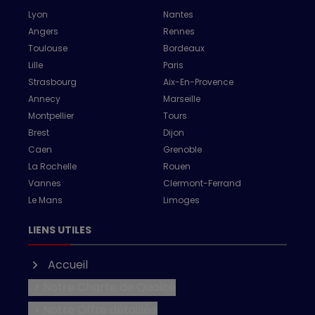
Lyon
Nantes
Angers
Rennes
Toulouse
Bordeaux
Lille
Paris
Strasbourg
Aix-En-Provence
Annecy
Marseille
Montpellier
Tours
Brest
Dijon
Caen
Grenoble
La Rochelle
Rouen
Vannes
Clermont-Ferrand
Le Mans
Limoges
LIENS UTILES
Accueil
> Notre Charte de Qualité
> Notre Offre détaillée