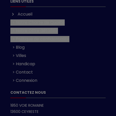
LIENS UTILES
Accueil
> Notre Charte de Qualité
> Notre Offre détaillée
> Politique de confidentialité
> Blog
> Villes
> Handicap
> Contact
> Connexion
CONTACTEZ NOUS
1850 VOIE ROMAINE
13600 CEYRESTE