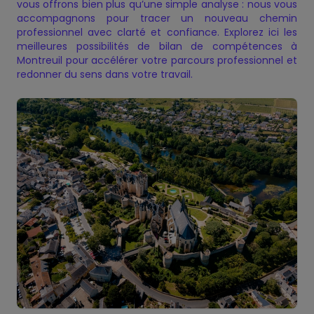
vous offrons bien plus qu’une simple analyse : nous vous
accompagnons pour tracer un nouveau chemin
Présentation — Bilan de
Charte de Qualité
Nos certificats de qualité
Notre Offre
Politique de confidentialité
professionnel avec clarté et confiance. Explorez ici les
✕
✕
✕
✕
✕
meilleures possibilités de bilan de compétences à
compétences
Montreuil pour accélérer votre parcours professionnel et
redonner du sens dans votre travail.