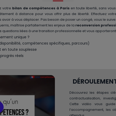
ez votre
bilan de compétences à Paris
en toute liberté, sans vous
ment à distance pour vous offrir plus de liberté. Effectuez vo
s avoir à vous déplacer. Pas besoin de poser un congé, vous le suivez
erris, maîtrise parfaitement les enjeux de la
reconversion profess
 les questions liées à une transition professionnelle et vous apport
nement unique ?
isponibilité, compétences spécifiques, parcours)
et en toute souplesse
progrès réels
DÉROULEMENT 
Découvrez les étapes cl
contractualisation, invest
Cette vidéo vous gui
l’accompagnement, les obj
attendus.