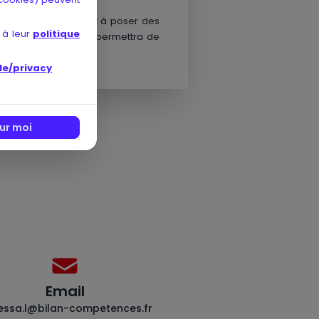
ns médiatiques
et à poser des
 à leur
politique
lide réputation vous permettra de
le/privacy
ur moi
Email
essa.l@bilan-competences.fr