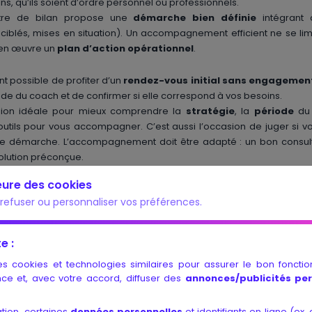
, qu’ils soient d’ordre personnel ou professionnels.
ntre de bilan propose une
démarche bien définie
intégrant 
iblés, mises en situation). Un accompagnement efficient ne se limit
e en œuvre un
plan d’action opérationnel
.
ent possible de profiter d’un
rendez-vous initial sans engagemen
e du coach et de confirmer si elle correspond à vos besoins.
sion idéale pour mieux comprendre la
stratégie
, la
période
du 
 outils pour vous accompagner. C’est aussi l’occasion de juger si 
e démarche. L’accompagnement doit être adapté : un bon consul
solution préconçue.
ussi de tester si votre personnalité correspond bien à l’approche 
heure des cookies
inant pour bénéficier pleinement de votre accompagnement et 
refuser ou personnaliser vos préférences.
lients
es éléments clés pour évaluer la qualité du bilan de compétences p
e :
r Google. Grâce à ces témoignages, vous pourrez analyser des avis é
es cookies et technologies similaires pour assurer le bon foncti
roposés
par les accompagnateurs
ce et, avec votre accord, diffuser des
annonces/publicités pe
ion
et la présence des coachs
le bilan (meilleure visibilité sur l’avenir, changement de carrièr
tion, certaines
données personnelles
et identifiants en ligne (ex