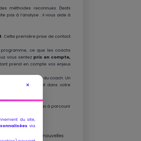
des méthodes reconnues (tests
e pas à l’analyse : il vous aide à
t
. Cette première prise de contact
programme, ce que les coachs
vous vous sentez
pris en compte,
tant prend en compte vos enjeux
et à la méthodologie du coach. Un
✕
avancer efficacement dans votre
roposé. N’hésitez pas à parcourir
clairants sur :
onnement du site,
rsonnalisées
via
e abouti, accès à de nouvelles
. cookies) peuvent