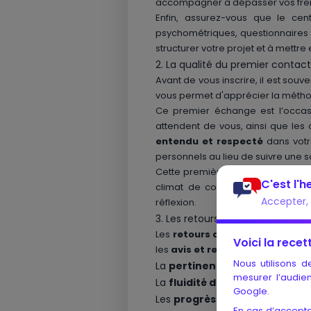
accompagner à dépasser vos freins
Enfin, assurez-vous que le ce
psychométriques, questionnaires c
structurer votre projet et à mettr
2. La qualité du premier contact
Avant de vous inscrire, il est souv
vous permet d'apprécier la méthod
Ce premier échange est l’occa
attendent de vous, ainsi que les
entendu et respecté
dans votr
personnels au lieu de suivre une 
Cette première rencontre permet a
C'est l'
climat de confiance est déterm
Accepter, 
réflexion.
3. Les retours d’expérience des c
Les
retours d’expérience
sont d
Voici la recett
les
avis et retours
disponibles su
Nous utilisons d
La
pertinence des conseils p
mesurer l’audien
La
fluidité de la communicat
Google.
Les
progrès mesurables
après 
En cas d’accepta