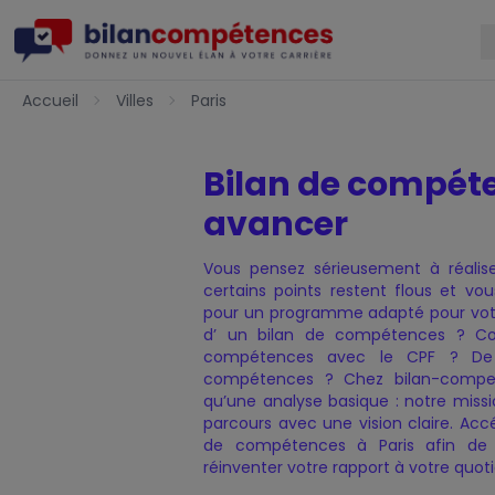
Accueil
Accueil
Villes
Paris
Bilan de compéten
avancer
Charte de Qualité
Nos certificats de qualité
Notre Offre
Politique de confidentialit
Présentation — Bilan de 
Vous pensez sérieusement à réalis
certains points restent flous et 
pour un programme adapté pour votr
d’ un bilan de compétences ? C
compétences avec le CPF ? De 
compétences ? Chez bilan-compete
qu’une analyse basique : notre missi
parcours avec une vision claire. Ac
de compétences à Paris afin de r
réinventer votre rapport à votre quoti