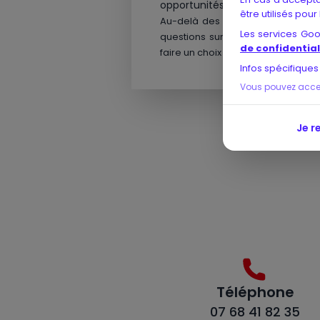
opportunités, etc.)
être utilisés pour
Au-delà des commentaires sur in
Les services Go
questions sur des histoires de r
de confidential
faire un choix éclairé.
Infos spécifiques
Vous pouvez accept
Je r
Téléphone
07 68 41 82 35