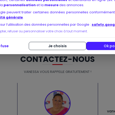
 la
personnalisation
et la
mesure
des annonces.
ternet, pensez à vous informer sur d’éventuelles
recommandatio
ogle peuvent traiter certaines données personnelles conformément
éussite auprès de l’organisme. Miser sur un organisme ayant une so
ité générale
.
 sur l’utilisation des données personnelles par Google :
safety.goog
er, refuser ou personnaliser votre choix à tout moment.
efuse
Je choisis
Ok po
CONTACTEZ-NOUS
VANESSA VOUS RAPPELLE GRATUITEMENT !
van