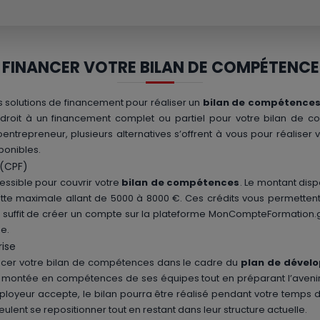
INANCER VOTRE BILAN DE COMPÉTENCES
s solutions de financement pour réaliser un
bilan de compétences 
r droit à un financement complet ou partiel pour votre bilan de
entrepreneur, plusieurs alternatives s’offrent à vous pour réaliser vo
ponibles.
 (CPF)
ssible pour couvrir votre
bilan de compétences
. Le montant disp
tte maximale allant de 5000 à 8000 €. Ces crédits vous permettent 
ous suffit de créer un compte sur la plateforme MonCompteFormation.
ne.
rise
cer votre bilan de compétences dans le cadre du
plan de dével
ter la montée en compétences de ses équipes tout en préparant l’aven
ployeur accepte, le bilan pourra être réalisé pendant votre temps d
lent se repositionner tout en restant dans leur structure actuelle.