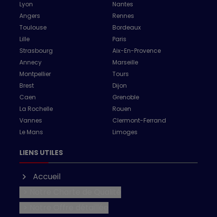
Lyon
Nantes
Angers
Rennes
Toulouse
Bordeaux
Lille
Paris
Strasbourg
Aix-En-Provence
Annecy
Marseille
Montpellier
Tours
Brest
Dijon
Caen
Grenoble
La Rochelle
Rouen
Vannes
Clermont-Ferrand
Le Mans
Limoges
LIENS UTILES
Accueil
> Notre Charte de Qualité
> Notre Offre détaillée