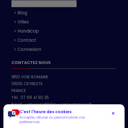
> Politique de confidentialité
> Blog
> Villes
> Handicap
> Contact
> Connexion
CONTACTEZ NOUS
1850 VOIE ROMAINE
13600 CEYRESTE
FRANCE
Tél :
07 68 41 82 35
Email :
vanessa.l@bilan-competences.fr
C'est l'heure des cookies
✕
Accepter, refuser ou personnaliser vos
Accueil
préférences.