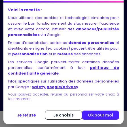
LES NEWS
Voici la recette :
Nous utilisons des cookies et technologies similaires pour
Entretiens individuels et suivi régulier, adaptés au
assurer le bon fonctionnement du site, mesurer l’audience
rythme et aux besoins de chacun
et, avec votre accord, diffuser des
annonces/publicités
personnalisées
via Google.
Identification des compétences, exploration des
En cas d’acceptation, certaines
données personnelles
et
motivations, élaboration d’un projet solide et
identifiants en ligne (ex. cookies) peuvent être utilisés pour
faisable, validation via des rencontres ou
la
personnalisation
et la
mesure
des annonces.
recherches métier
Les services Google peuvent traiter certaines données
personnelles conformément à leur
politique de
Nos certificats de qualité
confidentialité générale
.
Infos spécifiques sur l’utilisation des données personnelles
par Google :
safety.google/privacy
Vous pouvez accepter, refuser ou personnaliser votre choix à
tout moment.
Je refuse
Je choisis
Ok pour moi
© Copyright 2026 bilan-competences ▸ Tous droits réservés