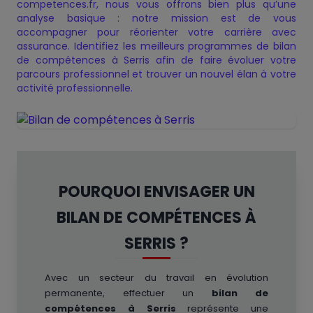
competences.fr, nous vous offrons bien plus qu’une
analyse basique : notre mission est de vous
Présentation — Bilan de
Charte de Qualité
Nos certificats de qualité
Notre Offre
Politique de confidentialité
✕
✕
✕
✕
✕
accompagner pour réorienter votre carrière avec
compétences
assurance. Identifiez les meilleurs programmes de bilan
de compétences à Serris afin de faire évoluer votre
parcours professionnel et trouver un nouvel élan à votre
activité professionnelle.
POURQUOI ENVISAGER UN
BILAN DE COMPÉTENCES À
SERRIS ?
Avec un secteur du travail en évolution
permanente, effectuer un
bilan de
compétences à Serris
représente une