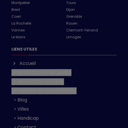
Montpellier
Tours
Brest
Dijon
Caen
Grenoble
La Rochelle
Rouen
Vannes
Clermont-Ferrand
Le Mans
Limoges
LIENS UTILES
Accueil
> Notre Charte de Qualité
> Notre Offre détaillée
> Politique de confidentialité
> Blog
> Villes
> Handicap
> Contact