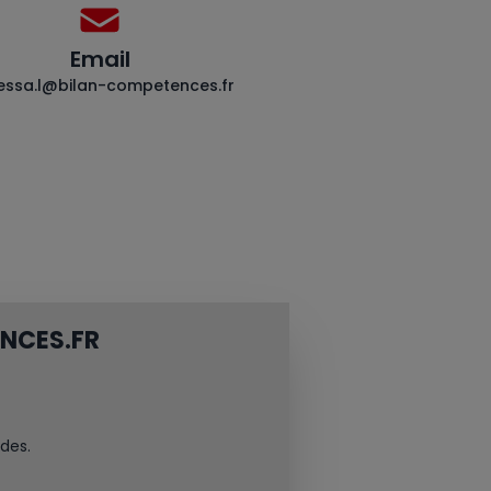
Email
essa.l@bilan-competences.fr
NCES.FR
des.