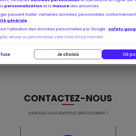
 la
personnalisation
et la
mesure
des annonces.
seils fournis par les coachs
ogle peuvent traiter certaines données personnelles conformément
si que leur
disponibilité
ité générale
.
e bilan (meilleure visibilité sur l’avenir, nouvelle orientation ré
 sur l’utilisation des données personnelles par Google :
safety.goog
er, refuser ou personnaliser votre choix à tout moment.
les, n’hésitez pas à explorer d’éventuelles
références médiati
as clients réussis. Miser sur un organisme ayant fait ses preuves 
efuse
Je choisis
Ok po
CONTACTEZ-NOUS
VANESSA VOUS RAPPELLE GRATUITEMENT !