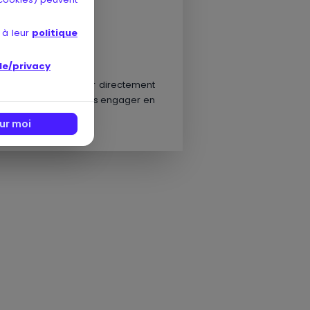
 à leur
politique
ussie, développement
le/privacy
ques
ou à demander directement
vous permettra de vous engager en
ur moi