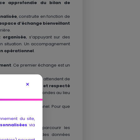
nce approfondie du bilan de
nalisée
, construite en fonction de
espace d’échange bienveillant
rière.
 organisée
, s’appuyant sur des
 en situation. Un accompagnement
on opérationnel
.
ement
. Ce premier échange est un
 ce que les coachs attendent de
✕
considéré, entendu et respecté
os aspirations profondes au lieu
 vision du professionnel. Pour que
onnement du site,
rsonnalisées
via
t. N’hésitez pas à parcourir les
vis vous donneront des données
. cookies) peuvent