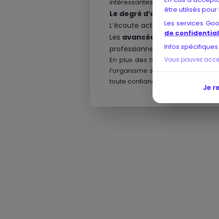
intéressantes concernant :
être utilisés pour
Le degré d’adéquation
des con
Les services Go
L’écoute active des mentors ain
de confidential
Les
avancées réalisées
après l
Infos spécifiques
professionnel, etc.)
Vous pouvez accept
En plus des témoignages disponib
l’organisme sur des exemples de c
toute confiance.
Je r