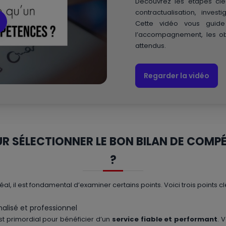
Découvrez les étapes cl
contractualisation, invest
Cette vidéo vous gui
l’accompagnement, les obj
attendus.
Regarder la vidéo
UR SÉLECTIONNER LE BON BILAN DE COM
?
l, il est fondamental d’examiner certains points. Voici trois points c
lisé et professionnel
est primordial pour bénéficier d’un
service fiable et performant
. 