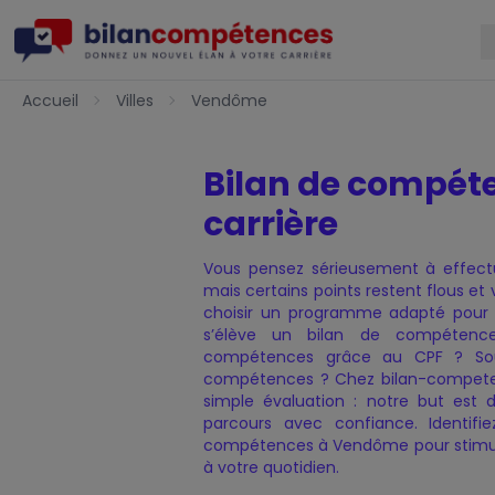
Accueil
Accueil
Villes
Vendôme
Bilan de compét
carrière
Charte de Qualité
Nos certificats de qualité
Notre Offre
Politique de confidentialit
Présentation — Bilan de 
Vous pensez sérieusement à effec
mais certains points restent flous 
choisir un programme adapté pour 
s’élève un bilan de compéten
compétences grâce au CPF ? Sou
compétences ? Chez bilan-competenc
simple évaluation : notre but est
parcours avec confiance. Identifi
compétences à Vendôme pour stimuler
à votre quotidien.