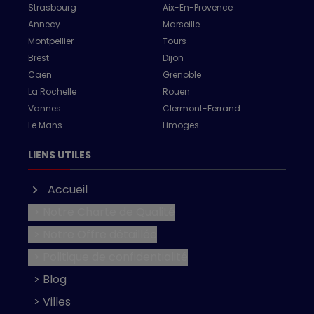
Strasbourg
Aix-En-Provence
Annecy
Marseille
Montpellier
Tours
Brest
Dijon
Caen
Grenoble
La Rochelle
Rouen
Vannes
Clermont-Ferrand
Le Mans
Limoges
LIENS UTILES
Accueil
> Notre Charte de Qualité
> Notre Offre détaillée
> Politique de confidentialité
> Blog
> Villes