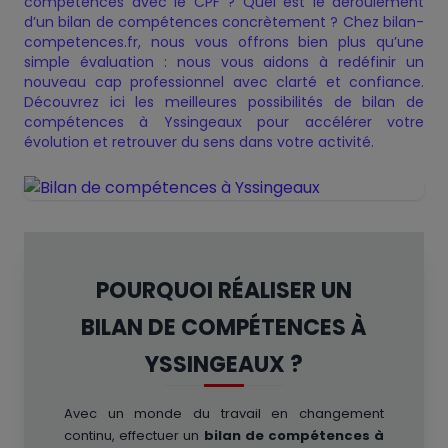
compétences avec le CPF ? Quel est le déroulement
d’un bilan de compétences concrètement ? Chez bilan-
Présentation — Bilan de
Charte de Qualité
Nos certificats de qualité
Notre Offre
Politique de confidentialité
✕
✕
✕
✕
competences.fr, nous vous offrons bien plus qu’une
✕
compétences
simple évaluation : nous vous aidons à redéfinir un
nouveau cap professionnel avec clarté et confiance.
Découvrez ici les meilleures possibilités de bilan de
compétences à Yssingeaux pour accélérer votre
évolution et retrouver du sens dans votre activité.
POURQUOI RÉALISER UN
BILAN DE COMPÉTENCES À
YSSINGEAUX ?
Avec un monde du travail en changement
continu, effectuer un
bilan de compétences à