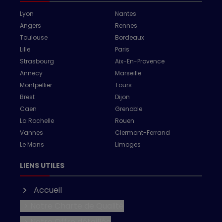
Lyon
Nantes
Angers
Rennes
Toulouse
Bordeaux
Lille
Paris
Strasbourg
Aix-En-Provence
Annecy
Marseille
Montpellier
Tours
Brest
Dijon
Caen
Grenoble
La Rochelle
Rouen
Vannes
Clermont-Ferrand
Le Mans
Limoges
LIENS UTILES
Accueil
> Notre Charte de Qualité
> Notre Offre détaillée