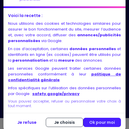
LES NEWS
Voici la recette :
Nous utilisons des cookies et technologies similaires pour
Entretiens individuels et suivi régulier, adaptés au
assurer le bon fonctionnement du site, mesurer l’audience
rythme et aux besoins de chacun
et, avec votre accord, diffuser des
annonces/publicités
personnalisées
via Google.
Identification des compétences, exploration des
En cas d’acceptation, certaines
données personnelles
et
motivations, élaboration d’un projet solide et
identifiants en ligne (ex. cookies) peuvent être utilisés pour
faisable, validation via des rencontres ou
la
personnalisation
et la
mesure
des annonces.
recherches métier
Les services Google peuvent traiter certaines données
personnelles conformément à leur
politique de
Nos certificats de qualité
confidentialité générale
.
Infos spécifiques sur l’utilisation des données personnelles
par Google :
safety.google/privacy
Vous pouvez accepter, refuser ou personnaliser votre choix à
tout moment.
Je refuse
Je choisis
Ok pour moi
© Copyright 2026 bilan-competences ▸ Tous droits réservés