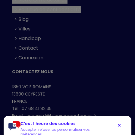
> Politique de confidentialité
> Blog
> Villes
> Handicap
> Contact
> Connexion
CONTACTEZ NOUS
1850 VOIE ROMAINE
13600 CEYRESTE
FRANCE
Tél :
07 68 41 82 35
Email :
vanessa.l@bilan-competences.fr
C'est l'heure des cookies
✕
Accepter, refuser ou personnaliser vos
Accueil
préférences.