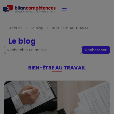
Accueil
Accueil
Le blog
BIEN-ÊTRE AU TRAVAIL
Le blog
Rechercher
Charte de Qualité
Nos certificats de qualité
Notre Offre
Politique de confidentialité
✕
✕
✕
✕
BIEN-ÊTRE AU TRAVAIL