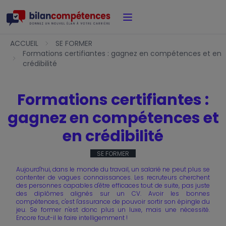
Accueil
ACCUEIL
SE FORMER
Formations certifiantes : gagnez en compétences et en
crédibilité
Formations certifiantes :
gagnez en compétences et
en crédibilité
SE FORMER
Aujourd'hui, dans le monde du travail, un salarié ne peut plus se
contenter de vagues connaissances. Les recruteurs cherchent
des personnes capables d'être efficaces tout de suite, pas juste
des diplômes alignés sur un CV. Avoir les bonnes
compétences, c'est l'assurance de pouvoir sortir son épingle du
jeu. Se former n'est donc plus un luxe, mais une nécessité.
Encore faut-il le faire intelligemment !
Présentation — Bilan de
Charte de Qualité
Nos certificats de qualité
Notre Offre
Politique de confidentialité
✕
✕
✕
✕