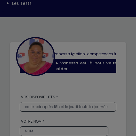
Les Tests
◆
0768418235
◆
vanessa.l@bilan-competences.fr
▸ Vanessa est là pour vous
aider
VOS DISPONIBILITÉS *
VOTRE NOM *