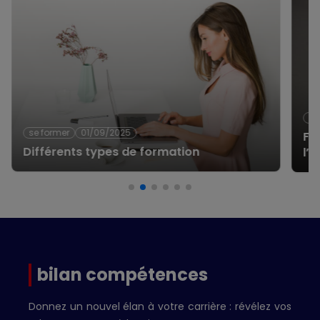
se
se former
01/09/2025
Fo
Différents types de formation
l’
bilan compétences
Donnez un nouvel élan à votre carrière : révélez vos