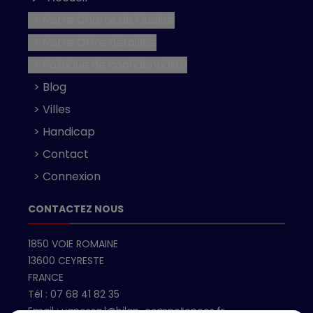
> Notre Charte de Qualité
> Notre Offre détaillée
> Politique de confidentialité
> Blog
> Villes
> Handicap
> Contact
> Connexion
CONTACTEZ NOUS
1850 VOIE ROMAINE
13600 CEYRESTE
FRANCE
Tél :
07 68 41 82 35
Email :
vanessa.l@bilan-competences.fr