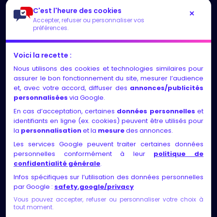
C'est l'heure des cookies
✕
Accepter, refuser ou personnaliser vos
Accueil
préférences.
LES NEWS
Voici la recette :
Nous utilisons des cookies et technologies similaires pour
Entretiens individuels et suivi régulier, adaptés au
assurer le bon fonctionnement du site, mesurer l’audience
rythme et aux besoins de chacun
et, avec votre accord, diffuser des
annonces/publicités
personnalisées
via Google.
Identification des compétences, exploration des
En cas d’acceptation, certaines
données personnelles
et
motivations, élaboration d’un projet solide et
identifiants en ligne (ex. cookies) peuvent être utilisés pour
faisable, validation via des rencontres ou
la
personnalisation
et la
mesure
des annonces.
recherches métier
Les services Google peuvent traiter certaines données
personnelles conformément à leur
politique de
Nos certificats de qualité
confidentialité générale
.
Infos spécifiques sur l’utilisation des données personnelles
par Google :
safety.google/privacy
Vous pouvez accepter, refuser ou personnaliser votre choix à
tout moment.