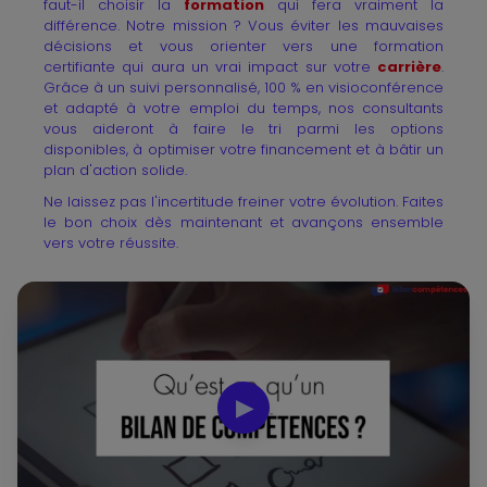
faut-il choisir la
formation
qui fera vraiment la
différence. Notre mission ? Vous éviter les mauvaises
décisions et vous orienter vers une formation
certifiante qui aura un vrai impact sur votre
carrière
.
Grâce à un suivi personnalisé, 100 % en visioconférence
et adapté à votre emploi du temps, nos consultants
vous aideront à faire le tri parmi les options
disponibles, à optimiser votre financement et à bâtir un
plan d'action solide.
Ne laissez pas l'incertitude freiner votre évolution. Faites
le bon choix dès maintenant et avançons ensemble
vers votre réussite.
▶