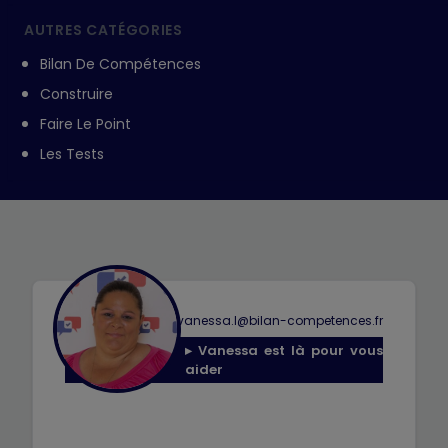
AUTRES CATÉGORIES
Bilan De Compétences
Construire
Faire Le Point
Les Tests
◆
0768418235
◆
vanessa.l@bilan-competences.fr
▸ Vanessa est là pour vous
aider