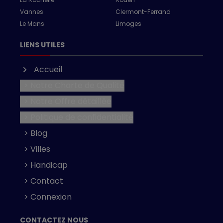
Vannes
Clermont-Ferrand
Le Mans
Limoges
LIENS UTILES
Accueil
> Notre Charte de Qualité
> Notre Offre détaillée
> Politique de confidentialité
> Blog
> Villes
> Handicap
> Contact
> Connexion
CONTACTEZ NOUS