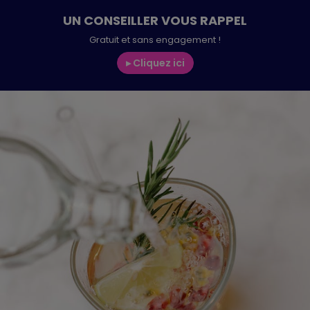
UN CONSEILLER VOUS RAPPEL
Présentation — Bilan de
Charte de Qualité
Nos certificats de qualité
Notre Offre
Politique de confidentialité
✕
✕
✕
✕
Gratuit et sans engagement !
✕
compétences
▸ Cliquez ici